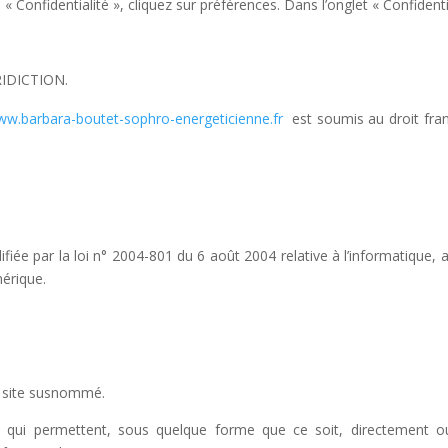
« Confidentialité », cliquez sur préférences. Dans l’onglet « Confident
IDICTION.
w.barbara-boutet-sophro-energeticienne.fr
est soumis au droit frança
ée par la loi n° 2004-801 du 6 août 2004 relative à l’informatique, au
érique.
le site susnommé.
s qui permettent, sous quelque forme que ce soit, directement ou