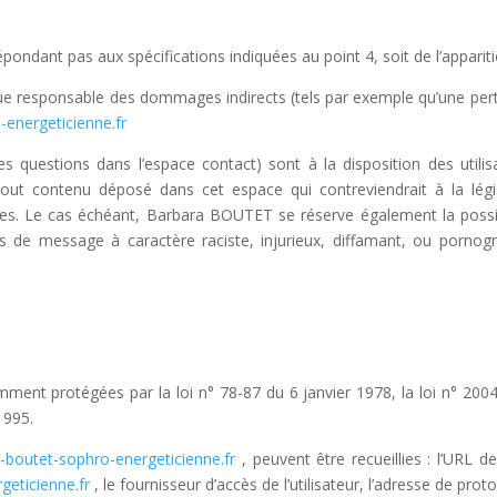
 répondant pas aux spécifications indiquées au point 4, soit de l’appari
 responsable des dommages indirects (tels par exemple qu’une pert
energeticienne.fr
des questions dans l’espace contact) sont à la disposition des util
ut contenu déposé dans cet espace qui contreviendrait à la législ
ées. Le cas échéant, Barbara BOUTET se réserve également la possibi
s de message à caractère raciste, injurieux, diffamant, ou pornograp
ent protégées par la loi n° 78-87 du 6 janvier 1978, la loi n° 2004
1995.
boutet-sophro-energeticienne.fr
, peuvent être recueillies : l’URL de
geticienne.fr
, le fournisseur d’accès de l’utilisateur, l’adresse de protoc