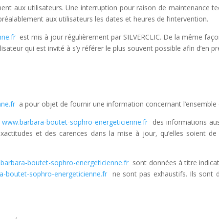
nt aux utilisateurs. Une interruption pour raison de maintenance te
alablement aux utilisateurs les dates et heures de l’intervention.
nne.fr
est mis à jour régulièrement par SILVERCLIC. De la même façon
isateur qui est invité à s’y référer le plus souvent possible afin d’en 
nne.fr
a pour objet de fournir une information concernant l’ensemble d
e
www.barbara-boutet-sophro-energeticienne.fr
des informations auss
actitudes et des carences dans la mise à jour, qu’elles soient de so
barbara-boutet-sophro-energeticienne.fr
sont données à titre indicati
-boutet-sophro-energeticienne.fr
ne sont pas exhaustifs. Ils sont