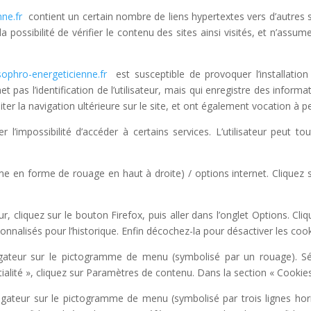
nne.fr
contient un certain nombre de liens hypertextes vers d’autres s
ossibilité de vérifier le contenu des sites ainsi visités, et n’assu
ophro-energeticienne.fr
est susceptible de provoquer l’installation 
et pas l’identification de l’utilisateur, mais qui enregistre des inform
liter la navigation ultérieure sur le site, et ont également vocation à
er l’impossibilité d’accéder à certains services. L’utilisateur peut 
me en forme de rouage en haut à droite) / options internet. Cliquez s
r, cliquez sur le bouton Firefox, puis aller dans l’onglet Options. Cliq
sonnalisés pour l’historique. Enfin décochez-la pour désactiver les cook
igateur sur le pictogramme de menu (symbolisé par un rouage). Sél
alité », cliquez sur Paramètres de contenu. Dans la section « Cookie
gateur sur le pictogramme de menu (symbolisé par trois lignes hori