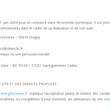
 21 juin 2004 pour la confiance dans l’économie numérique, il est préc
s intervenants dans le cadre de sa réalisation et de son suivi :
incevents – 95610 Eragny
t@silverclic.fr
ysique ou une personne morale.
r
la Gare – BP 70109 – 57201 Sarreguemines Cedex
SITE ET DES SERVICES PROPOSÉS.
energeticienne.fr
implique l’acceptation pleine et entière des conditi
e modifiées ou complétées à tout moment, les utilisateurs du site
www
.